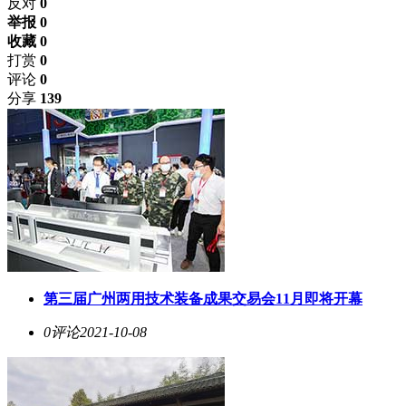
反对
0
举报 0
收藏 0
打赏
0
评论
0
分享
139
第三届广州两用技术装备成果交易会11月即将开幕
0评论
2021-10-08