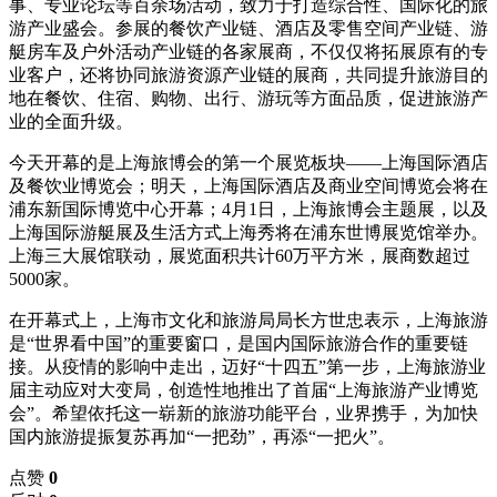
事、专业论坛等百余场活动，致力于打造综合性、国际化的旅
游产业盛会。参展的餐饮产业链、酒店及零售空间产业链、游
艇房车及户外活动产业链的各家展商，不仅仅将拓展原有的专
业客户，还将协同旅游资源产业链的展商，共同提升旅游目的
地在餐饮、住宿、购物、出行、游玩等方面品质，促进旅游产
业的全面升级。
今天开幕的是上海旅博会的第一个展览板块——上海国际酒店
及餐饮业博览会；明天，上海国际酒店及商业空间博览会将在
浦东新国际博览中心开幕；4月1日，上海旅博会主题展，以及
上海国际游艇展及生活方式上海秀将在浦东世博展览馆举办。
上海三大展馆联动，展览面积共计60万平方米，展商数超过
5000家。
在开幕式上，上海市文化和旅游局局长方世忠表示，上海旅游
是“世界看中国”的重要窗口，是国内国际旅游合作的重要链
接。从疫情的影响中走出，迈好“十四五”第一步，上海旅游业
届主动应对大变局，创造性地推出了首届“上海旅游产业博览
会”。希望依托这一崭新的旅游功能平台，业界携手，为加快
国内旅游提振复苏再加“一把劲”，再添“一把火”。
点赞
0