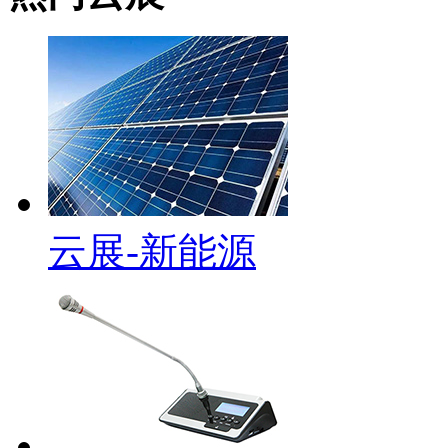
云展-新能源