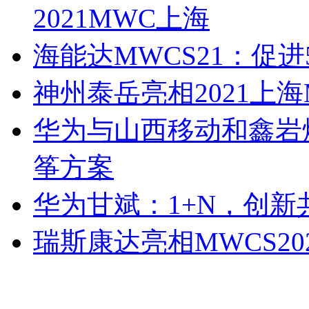
2021MWC上海
海能达MWCS21：促
神州泰岳亮相2021上
华为与山西移动和鑫岩煤
筝方案
华为甘斌：1+N，创新
瑞斯康达亮相MWCS20