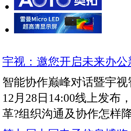
宇视：邀您开启未来办公
智能协作巅峰对话暨宇视智
12月28日14:00线上
革?组织沟通及协作怎样