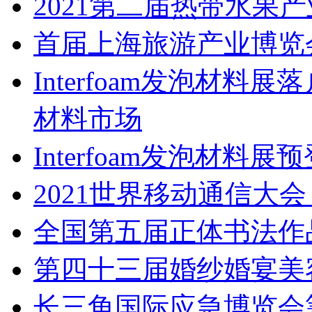
2021第二届热带水果
首届上海旅游产业博览
Interfoam发泡材
材料市场
Interfoam发泡材料
2021世界移动通信大
全国第五届正体书法作
第四十三届婚纱婚宴美
长三角国际应急博览会