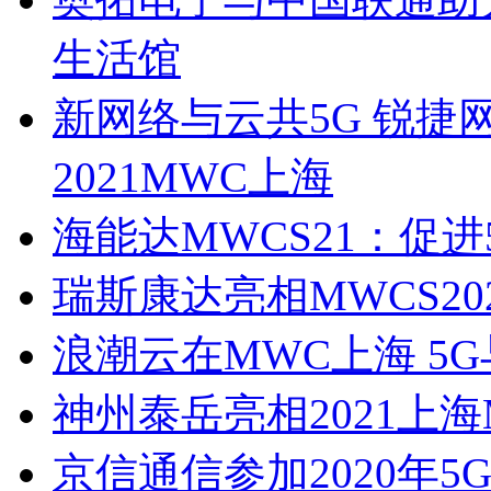
生活馆
新网络与云共5G 锐捷
2021MWC上海
海能达MWCS21：促
瑞斯康达亮相MWCS20
浪潮云在MWC上海 5
神州泰岳亮相2021上
京信通信参加2020年