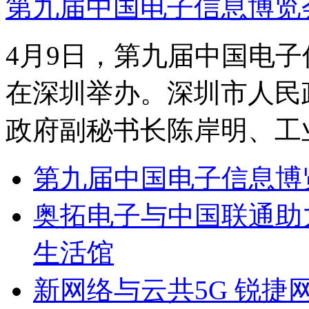
第九届中国电子信息博览
4月9日，第九届中国电子信
在深圳举办。深圳市人民
政府副秘书长陈岸明、工
第九届中国电子信息博
奥拓电子与中国联通助
生活馆
新网络与云共5G 锐捷