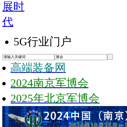
5G行业门户
高端装备网
2024南京军博会
2025年北京军博会