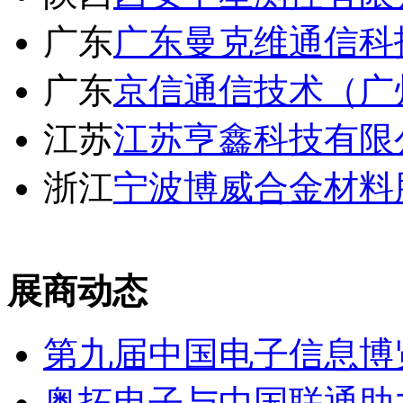
广东
广东曼克维通信科
广东
京信通信技术（广
江苏
江苏亨鑫科技有限
浙江
宁波博威合金材料
展商动态
第九届中国电子信息博
奥拓电子与中国联通助