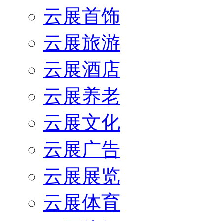
云展首饰
云展旅游
云展酒店
云展养老
云展文化
云展广告
云展展览
云展体育