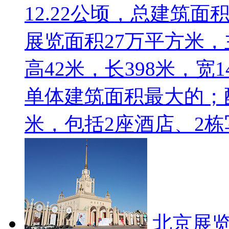
12.22公顷，总建筑
展览面积27万平方米，
高42米，长398米，
单体建筑面积最大的；
米，包括2座酒店、2栋写.
北京展