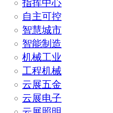
指挥中心
自主可控
智慧城市
智能制造
机械工业
工程机械
云展五金
云展电子
云展照明