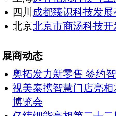
四川
成都臻识科技发展
北京
北京市商汤科技开
展商动态
奥拓发力新零售 签约智
视美泰携智慧门店亮相2
博览会
亿纬锂能亮相第二十二