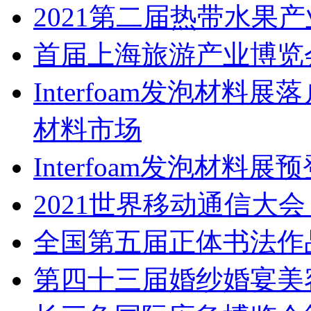
2021第二届热带水果
首届上海旅游产业博览
Interfoam发泡材
材料市场
Interfoam发泡材料
2021世界移动通信大
全国第五届正体书法作
第四十三届婚纱婚宴美