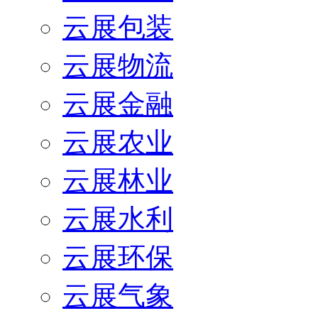
云展包装
云展物流
云展金融
云展农业
云展林业
云展水利
云展环保
云展气象