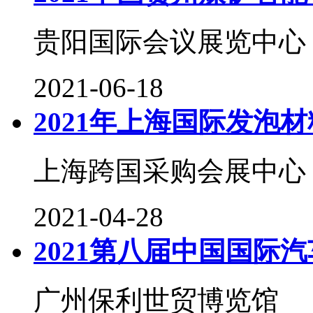
贵阳国际会议展览中心
2021-06-18
2021年上海国际发泡
上海跨国采购会展中心
2021-04-28
2021第八届中国国际
广州保利世贸博览馆