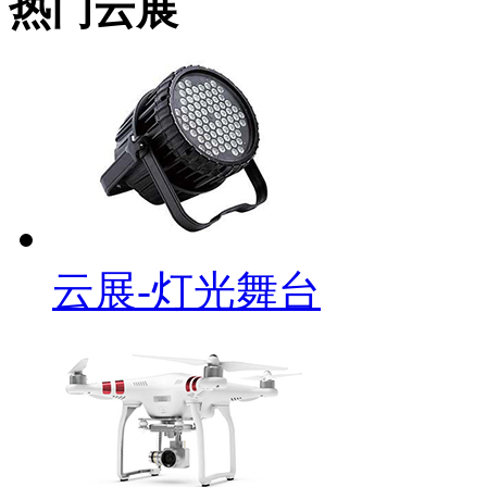
热门云展
云展-灯光舞台