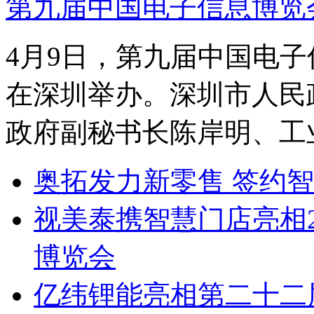
第九届中国电子信息博览
4月9日，第九届中国电子信
在深圳举办。深圳市人民
政府副秘书长陈岸明、工
奥拓发力新零售 签约智
视美泰携智慧门店亮相2
博览会
亿纬锂能亮相第二十二