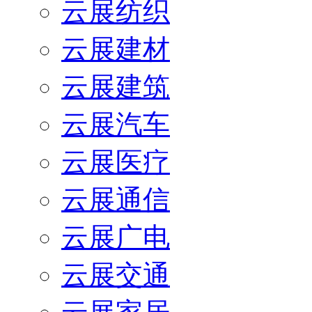
云展纺织
云展建材
云展建筑
云展汽车
云展医疗
云展通信
云展广电
云展交通