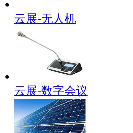
云展-无人机
云展-数字会议