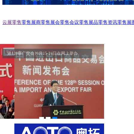
云展零售
零售展商
零售展会
零售会议
零售展品
零售资讯
零售展
第128届广交会10月15-24日在网上举办