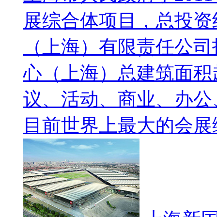
展综合体项目，总投资
（上海）有限责任公司
心（上海）总建筑面积
议、活动、商业、办公
目前世界上最大的会展综