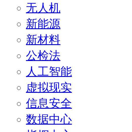
无人机
新能源
新材料
公检法
人工智能
虚拟现实
信息安全
数据中心