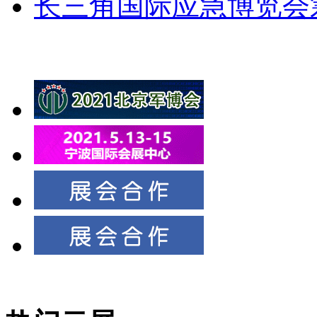
长三角国际应急博览会