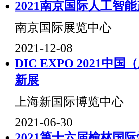
2021南京国际人工智
南京国际展览中心
2021-12-08
DIC EXPO 202
新展
上海新国际博览中心
2021-06-30
2021第十六届榆林国