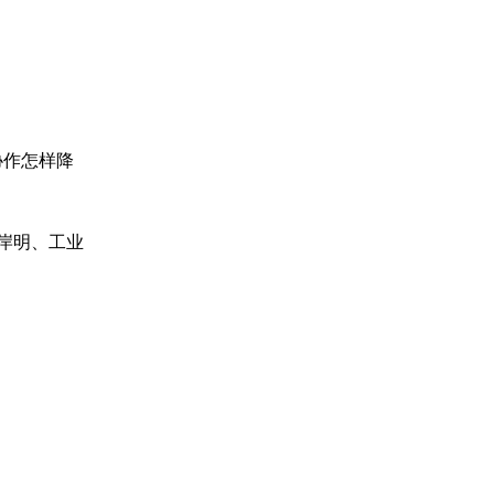
协作怎样降
陈岸明、工业