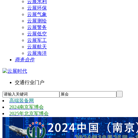
云展水利
云展环保
云展气象
云展测绘
云展警务
云展低空
云展军工
云展航天
云展海洋
商务合作
交通行业门户
高端装备网
2024南京军博会
2025年北京军博会