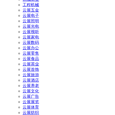
工程机械
云展五金
云展电子
云展照明
云展光电
云展视听
云展家电
云展数码
云展办公
云展零售
云展食品
云展茶业
云展首饰
云展旅游
云展酒店
云展养老
云展文化
云展广告
云展展览
云展体育
云展纺织