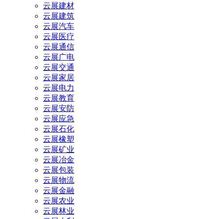
云展建材
云展建筑
云展汽车
云展医疗
云展通信
云展广电
云展交通
云展家居
云展电力
云展教育
云展安防
云展应急
云展石化
云展橡塑
云展矿业
云展冶金
云展包装
云展物流
云展金融
云展农业
云展林业