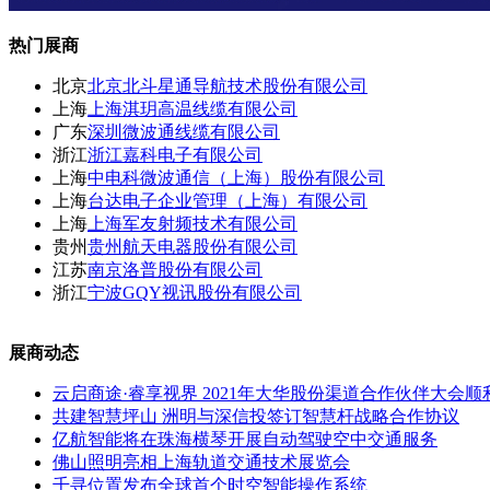
热门展商
北京
北京北斗星通导航技术股份有限公司
上海
上海淇玥高温线缆有限公司
广东
深圳微波通线缆有限公司
浙江
浙江嘉科电子有限公司
上海
中电科微波通信（上海）股份有限公司
上海
台达电子企业管理（上海）有限公司
上海
上海军友射频技术有限公司
贵州
贵州航天电器股份有限公司
江苏
南京洛普股份有限公司
浙江
宁波GQY视讯股份有限公司
展商动态
云启商途·睿享视界 2021年大华股份渠道合作伙伴大会顺
共建智慧坪山 洲明与深信投签订智慧杆战略合作协议
亿航智能将在珠海横琴开展自动驾驶空中交通服务
佛山照明亮相上海轨道交通技术展览会
千寻位置发布全球首个时空智能操作系统