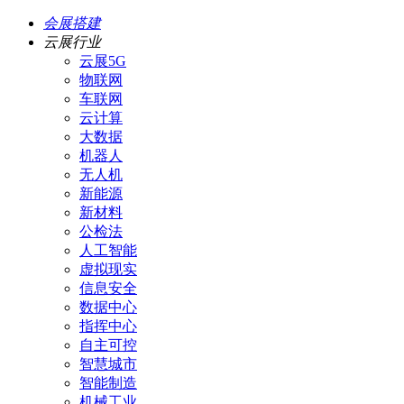
会展搭建
云展行业
云展5G
物联网
车联网
云计算
大数据
机器人
无人机
新能源
新材料
公检法
人工智能
虚拟现实
信息安全
数据中心
指挥中心
自主可控
智慧城市
智能制造
机械工业