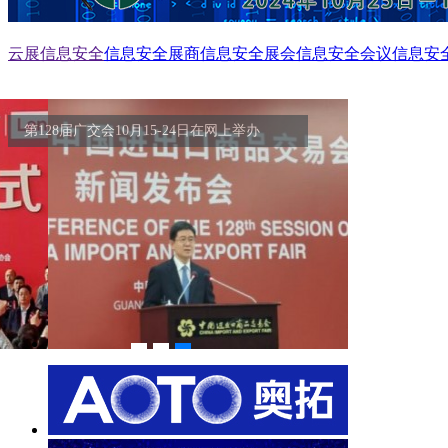
云展信息安全
信息安全展商
信息安全展会
信息安全会议
信息安
习近平在第三届中国国际进口博览会开幕式
上发表演讲