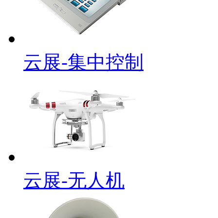
云展-集中控制
云展-无人机