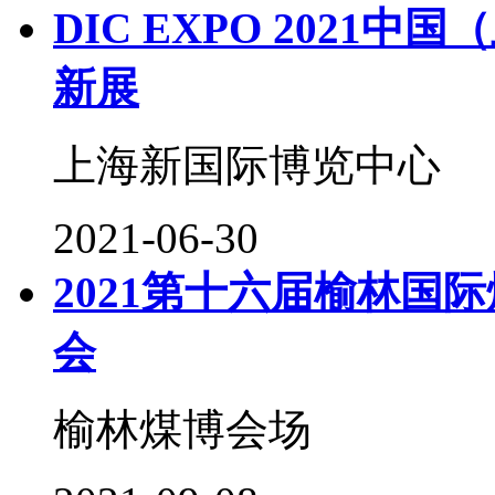
DIC EXPO 202
新展
上海新国际博览中心
2021-06-30
2021第十六届榆林国
会
榆林煤博会场