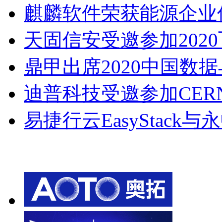
麒麟软件荣获能源企业
天固信安受邀参加202
鼎甲出席2020中国数
迪普科技受邀参加CER
易捷行云EasyStac