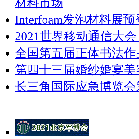
材料市场
Interfoam发泡材料
2021世界移动通信大
全国第五届正体书法作
第四十三届婚纱婚宴美
长三角国际应急博览会