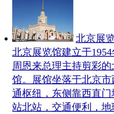
北京展
北京展览馆建立于195
周恩来总理主持剪彩的
馆。展馆坐落于北京市
通枢纽，东侧靠西直门
站北站，交通便利，地