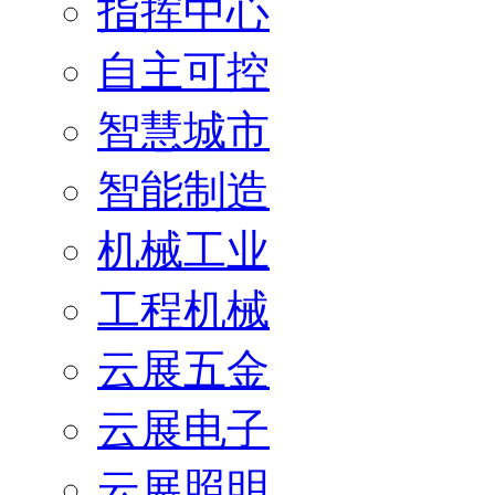
指挥中心
自主可控
智慧城市
智能制造
机械工业
工程机械
云展五金
云展电子
云展照明