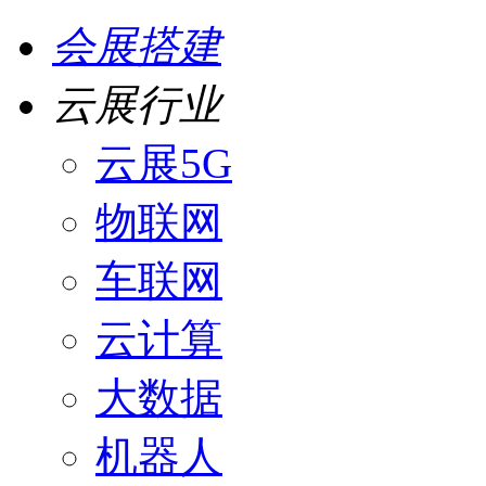
会展搭建
云展行业
云展5G
物联网
车联网
云计算
大数据
机器人