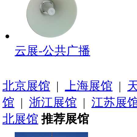
云展-公共广播
北京展馆
|
上海展馆
|
馆
|
浙江展馆
|
江苏展
北展馆
推荐展馆