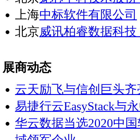
上海
中标软件有限公司
北京
威讯柏睿数据科技
展商动态
云天励飞与信创巨头齐亮
易捷行云EasyStac
华云数据当选2020中
域领军企业