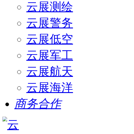
云展测绘
云展警务
云展低空
云展军工
云展航天
云展海洋
商务合作