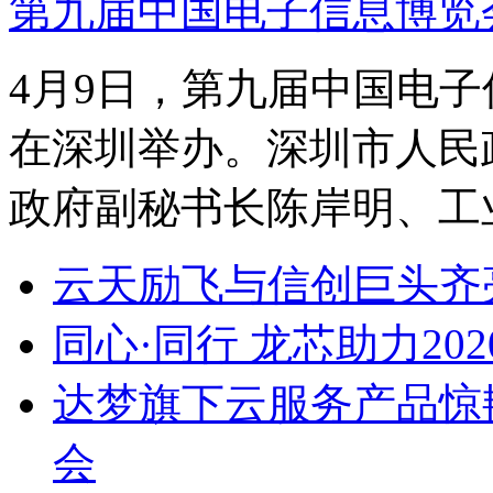
第九届中国电子信息博览
4月9日，第九届中国电子信
在深圳举办。深圳市人民
政府副秘书长陈岸明、工
云天励飞与信创巨头齐亮
同心·同行 龙芯助力20
达梦旗下云服务产品惊
会