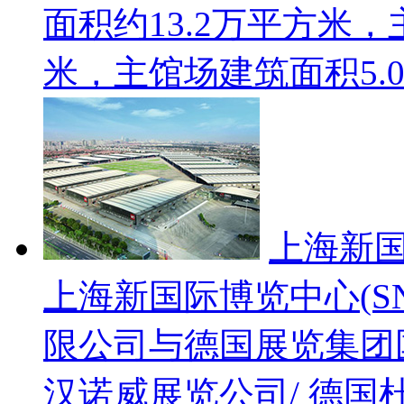
面积约13.2万平方米，
米，主馆场建筑面积5.04.
上海新
上海新国际博览中心(S
限公司与德国展览集团
汉诺威展览公司/ 德国