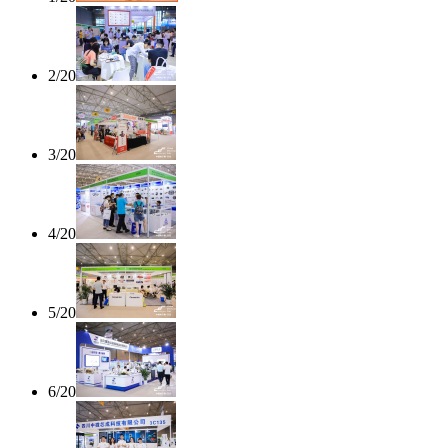
2/20
3/20
4/20
5/20
6/20