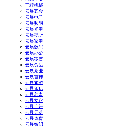
工程机械
云展五金
云展电子
云展照明
云展光电
云展视听
云展家电
云展数码
云展办公
云展零售
云展食品
云展茶业
云展首饰
云展旅游
云展酒店
云展养老
云展文化
云展广告
云展展览
云展体育
云展纺织