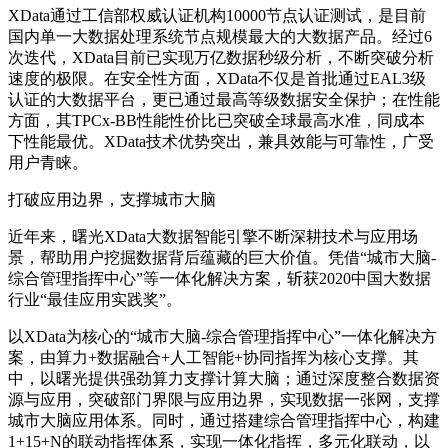
XData通过工信部权威认证机构10000节点认证测试，是目前
国内单一大数据处理系统节点规模最大的大数据产品。经过6
次迭代，XData目前已实现万亿数据秒级分析，不断突破分析
速度的极限。在安全性方面，XData不仅是首批通过EAL3级
认证的大数据平台，更已通过最高等级数据安全保护；在性能
方面，其TPCx-BB性能性价比已突破全球最高水准，同成本
下性能最优。XData技术优势突出，兼具效能与可靠性，广受
用户青睐。
打破应用边界，支撑城市大脑
近年来，曙光XData大数据智能引擎不断深耕技术与应用场
景，帮助用户挖掘数据背后蕴藏的巨大价值。凭借“城市大脑-
综合管理指挥中心”等一体化解决方案，斩获2020中国大数据
行业“最佳应用实践奖”。
以XData为核心的“城市大脑-综合管理指挥中心”一体化解决方
案，由算力+数据融合+人工智能+协同指挥为核心支撑。其
中，以曙光提供强劲算力支撑计算大脑；通过深度整合数据资
源与应用，突破部门界限与应用边界，实现数据一张网，支撑
城市大脑应用体系。同时，通过搭建综合管理指挥中心，构建
1+15+N的联动指挥体系，实现一体化指挥，多元化联动，以