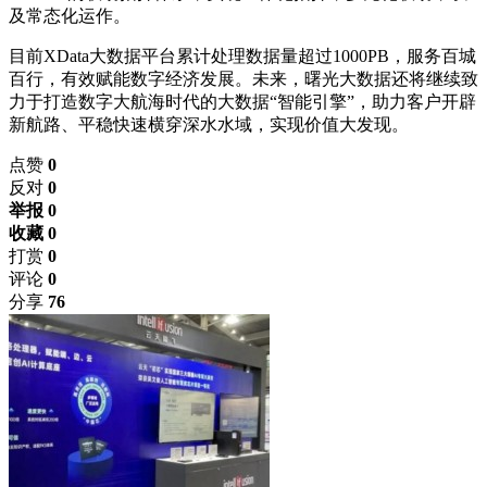
及常态化运作。
目前XData大数据平台累计处理数据量超过1000PB，服务百城
百行，有效赋能数字经济发展。未来，曙光大数据还将继续致
力于打造数字大航海时代的大数据“智能引擎”，助力客户开辟
新航路、平稳快速横穿深水水域，实现价值大发现。
点赞
0
反对
0
举报 0
收藏 0
打赏
0
评论
0
分享
76